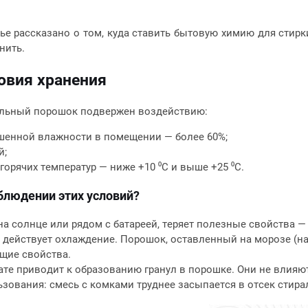
тье рассказано о том, куда ставить бытовую химию для стирк
нить.
овия хранения
льный порошок подвержен воздействию:
енной влажности в помещении — более 60%;
й;
орячих температур — ниже +10 ⁰С и выше +25 ⁰С.
блюдении этих условий?
на солнце или рядом с батареей, теряет полезные свойства —
действует охлаждение. Порошок, оставленный на морозе (на
ящие свойства.
те приводит к образованию гранул в порошке. Они не влияют
ьзования: смесь с комками труднее засыпается в отсек стир