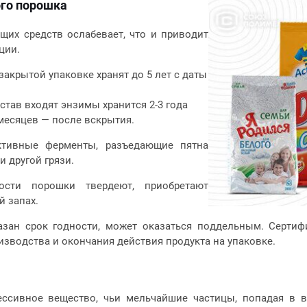
ого порошка
их средств ослабевает, что и приводит
ции.
акрытой упаковке хранят до 5 лет с даты
став входят энзимы хранится 2-3 года
 месяцев — после вскрытия.
тивные ферменты, разъедающие пятна
и другой грязи.
ости порошки твердеют, приобретают
 запах.
казан срок годности, может оказаться поддельным. Серти
изводства и окончания действия продукта на упаковке.
ссивное вещество, чьи мельчайшие частицы, попадая в во