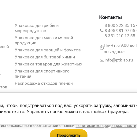
я и
Контакты
нения
Упаковка для рыбы и
8 800 222 85 15
ашей
морепродуктов
📞
8 495 981 97 05
8 351 210 12 55
Упаковка для мяса и мясной
продукции
Пн-Чт: с 9:00 до 
елей
⏱️
Упаковка для овощей и фруктов
выходные
5:12
Упаковка для бытовой химии
✉️
info@ptk-sp.ru
Упаковка товаров для животных
ошок
Упаковка для спортивного
и
питания
Распродажа отходов пленки
ктов
и, чтобы подстраиваться под вас: ускорять загрузку, запоминат
имаете это. Управлять cookie можно в настройках браузера.
ы используем cookie-файлы и метаданные, чтобы сайт работал быстрее
удобнее. Продолжая пользоваться ресурсом, вы принимаете их
использование в соответствии с нашей
Политикой конфиденциальности
 куда
ие
Политика обработки персональных данных
Политика конфиденци
 для
Продолжить