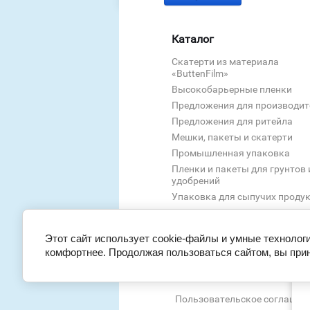
Как правильно хранить
стиральный порошок? Услови
Каталог
преимущества бережного хра
порошка - рассказываем в н
Скатерти из материала
«ButtenFilm»
статье
Высокобарьерные пленки
Автор:
Союз Полимер
Предложения для производит
Предложения для ритейла
Дата публикации:
31.03.2020 1
Мешки, пакеты и скатерти
Промышленная упаковка
Как хранить стиральный пор
— «Союз-Полимер»
Пленки и пакеты для грунтов 
удобрений
Упаковка для сыпучих проду
Этот сайт использует cookie-файлы и умные технологи
комфортнее. Продолжая пользоваться сайтом, вы прин
М
В статье рассказано о том,
Пользовательское соглашен
ставить бытовую химию