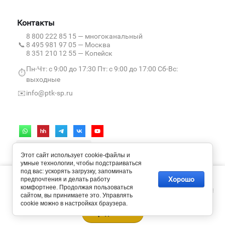
Контакты
8 800 222 85 15
— многоканальный
📞
8 495 981 97 05
— Москва
8 351 210 12 55
— Копейск
Пн-Чт: с 9:00 до 17:30 Пт: с 9:00 до 17:00 Сб-Вс:
⏱️
выходные
✉️
info@ptk-sp.ru
Этот сайт использует cookie-файлы и
умные технологии, чтобы подстраиваться
под вас: ускорять загрузку, запоминать
Мы используем cookie-файлы и метаданные, чтобы сайт работал
Хорошо
предпочтения и делать работу
быстрее и удобнее. Продолжая пользоваться ресурсом, вы
Пользовательское соглашение
комфортнее. Продолжая пользоваться
принимаете их использование в соответствии с нашей
Политикой
Политика обработки персональных данных
сайтом, вы принимаете это. Управлять
конфиденциальности
cookie можно в настройках браузера.
Политика конфиденциальности сайта
Мегагрупп.ру
Продолжить