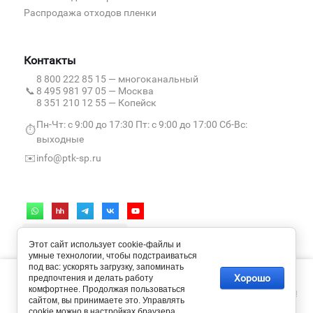
Распродажа отходов пленки
Контакты
8 800 222 85 15
— многоканальный
📞
8 495 981 97 05
— Москва
8 351 210 12 55
— Копейск
Пн-Чт: с 9:00 до 17:30 Пт: с 9:00 до 17:00 Сб-Вс:
⏱️
выходные
✉️
info@ptk-sp.ru
Этот сайт использует cookie-файлы и
умные технологии, чтобы подстраиваться
под вас: ускорять загрузку, запоминать
Мы используем cookie-файлы и метаданные, чтобы сайт работал
Хорошо
предпочтения и делать работу
быстрее и удобнее. Продолжая пользоваться ресурсом, вы
Пользовательское соглашение
комфортнее. Продолжая пользоваться
принимаете их использование в соответствии с нашей
Политикой
Политика обработки персональных данных
сайтом, вы принимаете это. Управлять
конфиденциальности
cookie можно в настройках браузера.